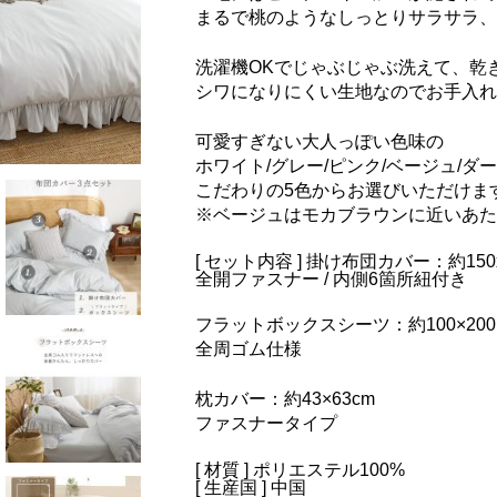
まるで桃のようなしっとりサラサラ、
洗濯機OKでじゃぶじゃぶ洗えて、乾
シワになりにくい生地なのでお手入れ
可愛すぎない大人っぽい色味の
ホワイト/グレー/ピンク/ベージュ/ダ
こだわりの5色からお選びいただけま
※ベージュはモカブラウンに近いあた
[ セット内容 ] 掛け布団カバー：約150x
全開ファスナー / 内側6箇所紐付き
フラットボックスシーツ：約100×200×
全周ゴム仕様
枕カバー：約43×63cm
ファスナータイプ
[ 材質 ] ポリエステル100%
[ 生産国 ] 中国